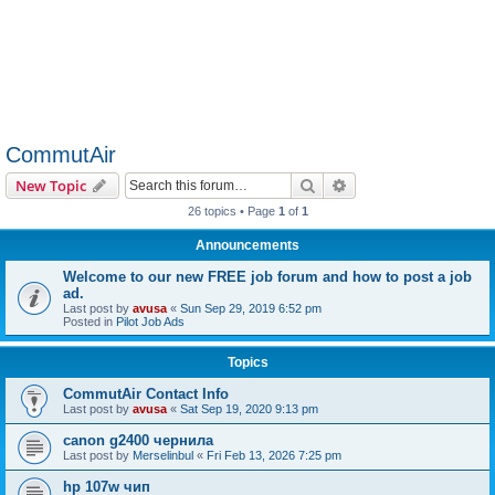
CommutAir
Search
Advanced search
New Topic
26 topics • Page
1
of
1
Announcements
Welcome to our new FREE job forum and how to post a job
ad.
Last post by
avusa
«
Sun Sep 29, 2019 6:52 pm
Posted in
Pilot Job Ads
Topics
CommutAir Contact Info
Last post by
avusa
«
Sat Sep 19, 2020 9:13 pm
canon g2400 чернила
Last post by
Merselinbul
«
Fri Feb 13, 2026 7:25 pm
hp 107w чип