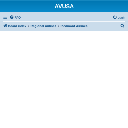
AVUSA
FAQ
Login
S
Board index
Regional Airlines
Piedmont Airlines
e
a
r
c
h