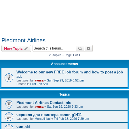
Piedmont Airlines
Search
Advanced search
New Topic
26 topics • Page
1
of
1
Announcements
Welcome to our new FREE job forum and how to post a job
ad.
Last post by
avusa
«
Sun Sep 29, 2019 6:52 pm
Posted in
Pilot Job Ads
Topics
Piedmont Airlines Contact Info
Last post by
avusa
«
Sat Sep 19, 2020 9:33 pm
чернила для принтера canon g1411
Last post by
Merselinbul
«
Fri Feb 13, 2026 7:29 pm
чип oki