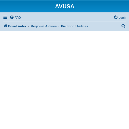
AVUSA
FAQ
Login
S
Board index
Regional Airlines
Piedmont Airlines
e
a
r
c
h