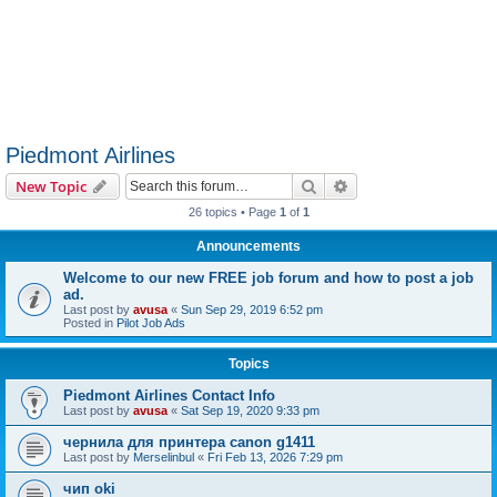
Piedmont Airlines
Search
Advanced search
New Topic
26 topics • Page
1
of
1
Announcements
Welcome to our new FREE job forum and how to post a job
ad.
Last post by
avusa
«
Sun Sep 29, 2019 6:52 pm
Posted in
Pilot Job Ads
Topics
Piedmont Airlines Contact Info
Last post by
avusa
«
Sat Sep 19, 2020 9:33 pm
чернила для принтера canon g1411
Last post by
Merselinbul
«
Fri Feb 13, 2026 7:29 pm
чип oki