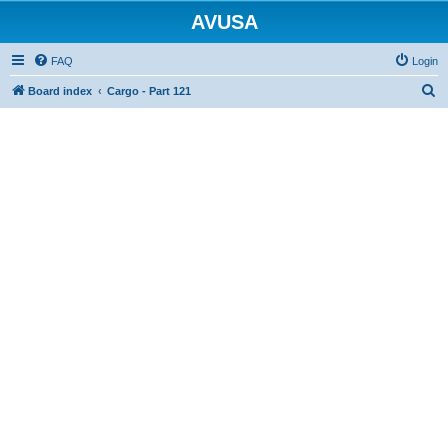
AVUSA
FAQ
Login
S
Board index
Cargo - Part 121
e
a
r
c
h