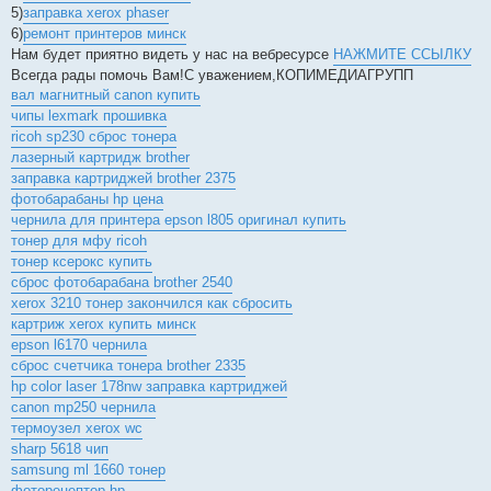
5)
заправка xerox phaser
6)
ремонт принтеров минск
Нам будет приятно видеть у нас на вебресурсе
НАЖМИТЕ ССЫЛКУ
Всегда рады помочь Вам!С уважением,КОПИМЕДИАГРУПП
вал магнитный canon купить
чипы lexmark прошивка
ricoh sp230 сброс тонера
лазерный картридж brother
заправка картриджей brother 2375
фотобарабаны hp цена
чернила для принтера epson l805 оригинал купить
тонер для мфу ricoh
тонер ксерокс купить
сброс фотобарабана brother 2540
xerox 3210 тонер закончился как сбросить
картриж xerox купить минск
epson l6170 чернила
сброс счетчика тонера brother 2335
hp color laser 178nw заправка картриджей
canon mp250 чернила
термоузел xerox wc
sharp 5618 чип
samsung ml 1660 тонер
фоторецептор hp