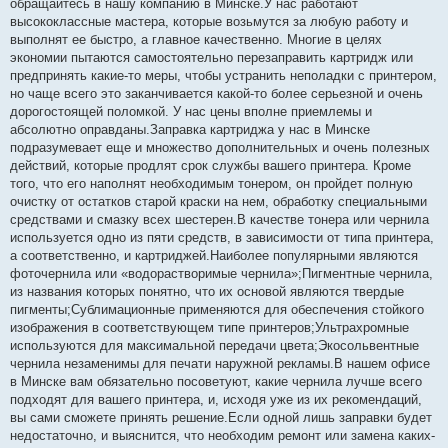
обращайтесь в нашу компанию в Минске.У нас работают
высококлассные мастера, которые возьмутся за любую работу и
выполнят ее быстро, а главное качественно. Многие в целях
экономии пытаются самостоятельно перезаправить картридж или
предпринять какие-то меры, чтобы устранить неполадки с принтером,
но чаще всего это заканчивается какой-то более серьезной и очень
дорогостоящей поломкой. У нас цены вполне приемлемы и
абсолютно оправданы.Заправка картриджа у нас в Минске
подразумевает еще и множество дополнительных и очень полезных
действий, которые продлят срок службы вашего принтера. Кроме
того, что его наполнят необходимым тонером, он пройдет полную
очистку от остатков старой краски на нем, обработку специальными
средствами и смазку всех шестерен.В качестве тонера или чернила
используется одно из пяти средств, в зависимости от типа принтера,
а соответственно, и картриджей.Наиболее популярными являются
фоточернила или «водорастворимые чернила»;Пигментные чернила,
из названия которых понятно, что их основой являются твердые
пигменты;Сублимационные применяются для обеспечения стойкого
изображения в соответствующем типе принтеров;Ультрахромные
используются для максимальной передачи цвета;Экосольвентные
чернила незаменимы для печати наружной рекламы.В нашем офисе
в Минске вам обязательно посоветуют, какие чернила лучше всего
подходят для вашего принтера, и, исходя уже из их рекомендаций,
вы сами сможете принять решение.Если одной лишь заправки будет
недостаточно, и выяснится, что необходим ремонт или замена каких-