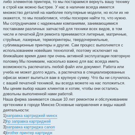
либо элементов принтера, то мы постараемся вернуть вашу технику
в строй как можно быстрее. У нас в наличии всегда имеется
множество деталей на наиболее популярные модели, но если их не
окажется, то мы позаботимся, чтобы поскорее найти то, что нужно.
Мы сотрудничаем с надежными компаниями, занимающимися
поставками различных запчастей для техники всех видов, в том
числе и печатной.Для ремонта принимаются литерные, матричные,
струйные, лазерные, термопринтеры, твердочернильные,
сублимационные принтеры и другие. Сам процесс выполняется с
использованием новейших технологий, поэтому исключает на
ближайшее время даже при очень активной эксплуатации повторную
поломку.Мы понимаем, насколько важно для вас всегда иметь
возможность распечатать любой файл или документ. Работа или
учеба не может долго ждать, а распечатка в специализированных
офисах может вылиться вам в крупную сумму. Что бы ни случилось
с вашей печатной техникой, вы всегда можете на нас положиться.
Мы ценим выбор наших клиентов и хотим, чтобы они остались
довольны выполненной нами работой.
Наша фирма занимается свыше 10 лет ремонтом и обслуживанием
оргтехники в городе Минске.Основные направления и виды нашей
деятельности:
1)
заправка картриджей минск
2)
hp заправка картриджей
3)
заправка картриджа canon
4)
brother принтер картридж