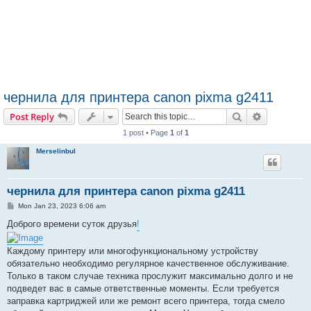
чернила для принтера canon pixma g2411
Search
Advanced s
Post Reply
1 post • Page
1
of
1
Merselinbul
чернила для принтера canon pixma g2411
P
Mon Jan 23, 2023 6:06 am
o
s
Доброго времени суток друзья
!
t
Каждому принтеру или многофункциональному устройству
обязательно необходимо регулярное качественное обслуживание.
Только в таком случае техника прослужит максимально долго и не
подведет вас в самые ответственные моменты. Если требуется
заправка картриджей или же ремонт всего принтера, тогда смело