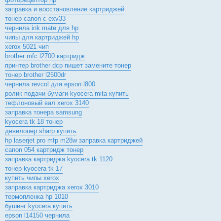
заправка и восстановление картриджей
тонер canon c exv33
чернила ink mate для hp
чипы для картриджей hp
xerox 5021 чип
brother mfc l2700 картридж
принтер brother dcp пишет замените тонер
тонер brother l2500dr
чернила revcol для epson l800
ролик подачи бумаги kyocera mita купить
тефлоновый вал xerox 3140
заправка тонера samsung
kyocera tk 18 тонер
девелопер sharp купить
hp laserjet pro mfp m28w заправка картриджей
canon 054 картридж тонер
заправка картриджа kyocera tk 1120
тонер kyocera tk 17
купить чипы xerox
заправка картриджа xerox 3010
термопленка hp 1010
бушинг kyocera купить
epson l14150 чернила