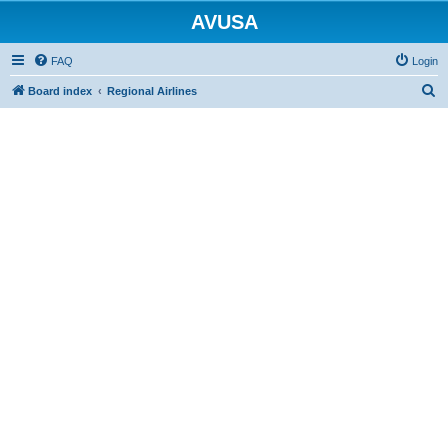
AVUSA
FAQ
Login
S
Board index
Regional Airlines
e
a
r
c
h