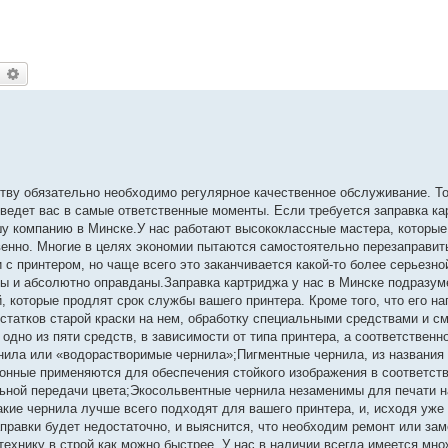
earch
Advanced search
ву обязательно необходимо регулярное качественное обслуживание. То
ведет вас в самые ответственные моменты. Если требуется заправка к
шу компанию в Минске.У нас работают высококлассные мастера, которые
венно. Многие в целях экономии пытаются самостоятельно перезаправит
 с принтером, но чаще всего это заканчивается какой-то более серьезно
ы и абсолютно оправданы.Заправка картриджа у нас в Минске подразум
 которые продлят срок службы вашего принтера. Кроме того, что его на
статков старой краски на нем, обработку специальными средствами и см
одно из пяти средств, в зависимости от типа принтера, а соответственно
ла или «водорастворимые чернила»;Пигментные чернила, из названия 
онные применяются для обеспечения стойкого изображения в соответс
ьной передачи цвета;Экосольвентные чернила незаменимы для печати 
кие чернила лучше всего подходят для вашего принтера, и, исходя уже 
равки будет недостаточно, и выяснится, что необходим ремонт или зам
технику в строй как можно быстрее. У нас в наличии всегда имеется мн