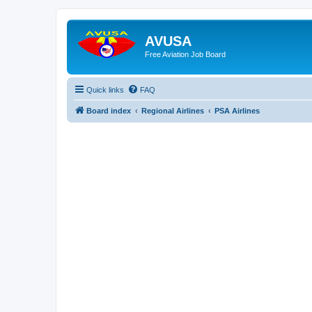
AVUSA
Free Aviation Job Board
Quick links
FAQ
Board index
Regional Airlines
PSA Airlines