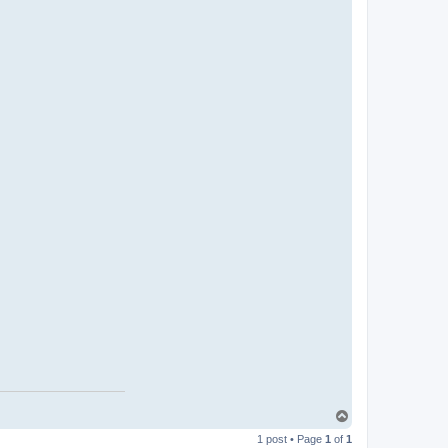
T
o
1 post • Page
1
of
1
p