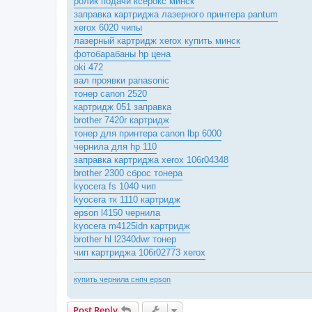
ролик подачи ксерокс минск
заправка картриджа лазерного принтера pantum
xerox 6020 чипы
лазерный картридж xerox купить минск
фотобарабаны hp цена
oki 472
вал проявки panasonic
тонер canon 2520
картридж 051 заправка
brother 7420r картридж
тонер для принтера canon lbp 6000
чернила для hp 110
заправка картриджа xerox 106r04348
brother 2300 сброс тонера
kyocera fs 1040 чип
kyocera тк 1110 картридж
epson l4150 чернила
kyocera m4125idn картридж
brother hl l2340dwr тонер
чип картриджа 106r02773 xerox
купить чернила снпч epson
Post Reply