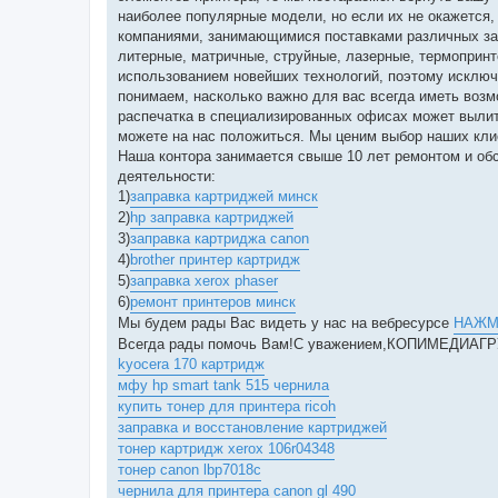
наиболее популярные модели, но если их не окажется,
компаниями, занимающимися поставками различных зап
литерные, матричные, струйные, лазерные, термоприн
использованием новейших технологий, поэтому исключ
понимаем, насколько важно для вас всегда иметь возм
распечатка в специализированных офисах может вылить
можете на нас положиться. Мы ценим выбор наших кли
Наша контора занимается свыше 10 лет ремонтом и об
деятельности:
1)
заправка картриджей минск
2)
hp заправка картриджей
3)
заправка картриджа canon
4)
brother принтер картридж
5)
заправка xerox phaser
6)
ремонт принтеров минск
Мы будем рады Вас видеть у нас на вебресурсе
НАЖМ
Всегда рады помочь Вам!С уважением,КОПИМЕДИАГ
kyocera 170 картридж
мфу hp smart tank 515 чернила
купить тонер для принтера ricoh
заправка и восстановление картриджей
тонер картридж xerox 106r04348
тонер canon lbp7018c
чернила для принтера canon gl 490