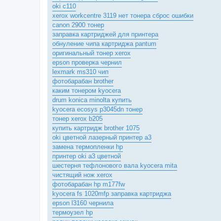
oki c110
xerox workcentre 3119 нет тонера сброс ошибки
canon 2900 тонер
заправка картриджей для принтера
обнуление чипа картриджа pantum
оригинальный тонер xerox
epson проверка чернил
lexmark ms310 чип
фотобарабан brother
каким тонером kyocera
drum konica minolta купить
kyocera ecosys p3045dn тонер
тонер xerox b205
купить картридж brother 1075
oki цветной лазерный принтер а3
замена термопленки hp
принтер oki а3 цветной
шестерня тефлонового вала kyocera mita
чистящий нож xerox
фотобарабан hp m177fw
kyocera fs 1020mfp заправка картриджа
epson l3160 чернила
термоузел hp