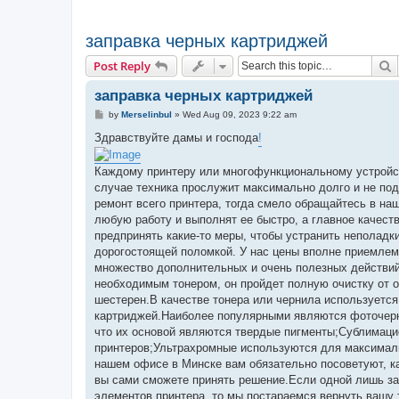
заправка черных картриджей
S
Post Reply
заправка черных картриджей
P
by
Merselinbul
»
Wed Aug 09, 2023 9:22 am
o
s
Здравствуйте дамы и господа
!
t
Каждому принтеру или многофункциональному устройст
случае техника прослужит максимально долго и не под
ремонт всего принтера, тогда смело обращайтесь в на
любую работу и выполнят ее быстро, а главное качест
предпринять какие-то меры, чтобы устранить неполадки
дорогостоящей поломкой. У нас цены вполне приемлем
множество дополнительных и очень полезных действий,
необходимым тонером, он пройдет полную очистку от о
шестерен.В качестве тонера или чернила используется 
картриджей.Наиболее популярными являются фоточерни
что их основой являются твердые пигменты;Сублимаци
принтеров;Ультрахромные используются для максимал
нашем офисе в Минске вам обязательно посоветуют, ка
вы сами сможете принять решение.Если одной лишь зап
элементов принтера, то мы постараемся вернуть вашу 