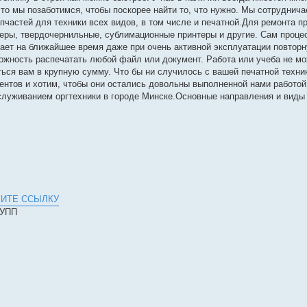
 то мы позаботимся, чтобы поскорее найти то, что нужно. Мы сотруднич
частей для техники всех видов, в том числе и печатной.Для ремонта 
теры, твердочернильные, сублимационные принтеры и другие. Сам проце
ает на ближайшее время даже при очень активной эксплуатации повтор
ожность распечатать любой файл или документ. Работа или учеба не мо
ся вам в крупную сумму. Что бы ни случилось с вашей печатной техник
ентов и хотим, чтобы они остались довольны выполненной нами работой
служиванием оргтехники в городе Минске.Основные направления и виды
ИТЕ ССЫЛКУ
РУПП