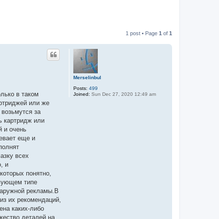
1 post • Page
1
of
1
Merselinbul
Posts:
499
лько в таком
Joined:
Sun Dec 27, 2020 12:49 am
артриджей или же
 возьмутся за
ь картридж или
й и очень
евает еще и
полнят
азку всех
, и
которых понятно,
твующем типе
наружной рекламы.В
из их рекомендаций,
ена каких-либо
ожество деталей на