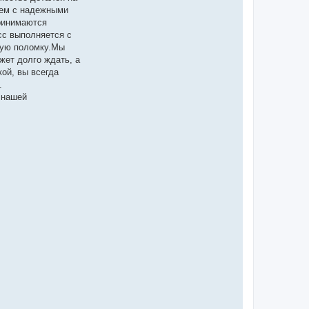
аем с надежными
принимаются
сс выполняется с
ную поломку.Мы
жет долго ждать, а
ой, вы всегда
.
 нашей